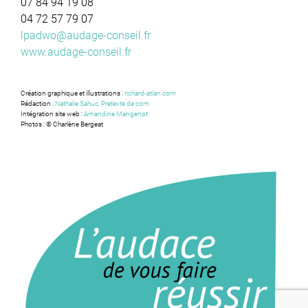
07 84 94 19 08
04 72 57 79 07
lpadwo@audage-conseil.fr
www.audage-conseil.fr
Création graphique et illustrations :
richard-atlan.com
Rédaction :
Nathalie Sahuc, Pretexte de com
Intégration site web :
Amandine Mangenot
Photos : © Charlène Bergeat