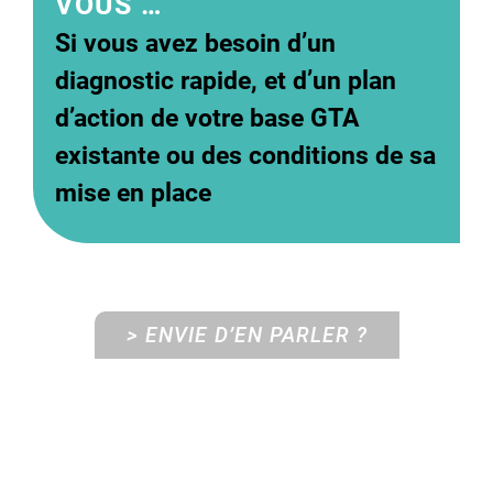
VOUS …
Si vous avez besoin d’un
diagnostic rapide, et d’un plan
d’action de votre base GTA
existante ou des conditions de sa
mise en place
> ENVIE D’EN PARLER ?